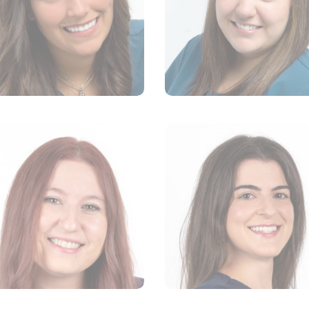
Marie-Lyne Moses
Dre Karoline Deptula
TECHNICIENNE EN SANT
VÉTÉRINAIRE
ANIMALE
Stéfanie Patenaude
Clémence April
TECHNICIENNE EN SANTÉ
TECHNICIENNE EN SANT
ANIMALE
ANIMALE