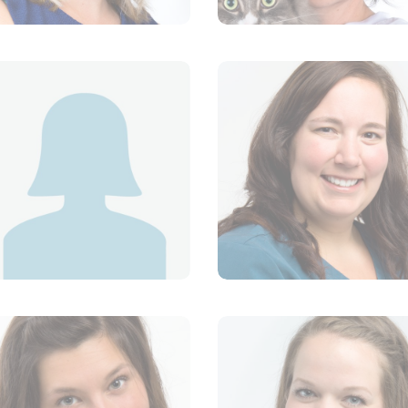
Dre Marie-Paule
Dre Mégan Brochu-
Légaré
Fortin
VÉTÉRINAIRE
VÉTÉRINAIRE