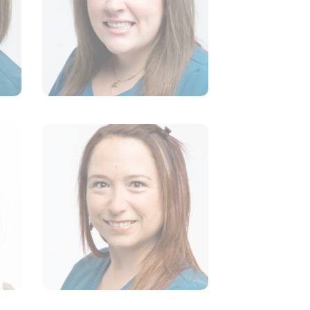
Karine Poudrette
É
TECHNICIENNE EN SANTÉ
ANIMALE
Cynthia Gendron
É
TECHNICIENNE EN SANTÉ
ANIMALE