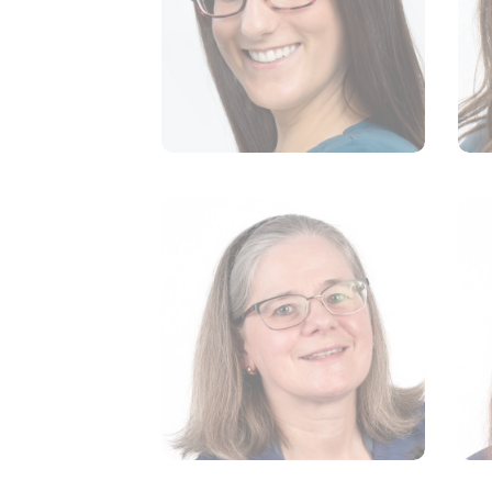
Dre Claudine
Desroches-Lapointe
VÉTÉRINAIRE
Marie-Michèle Lagüe
TECHNICIENNE EN SANTÉ
ANIMALE