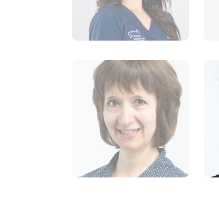
Annabelle Doucet
ANIMALIÈRE
Emma Farmer
TECHNICIENNE EN SANTÉ
ANIMALE