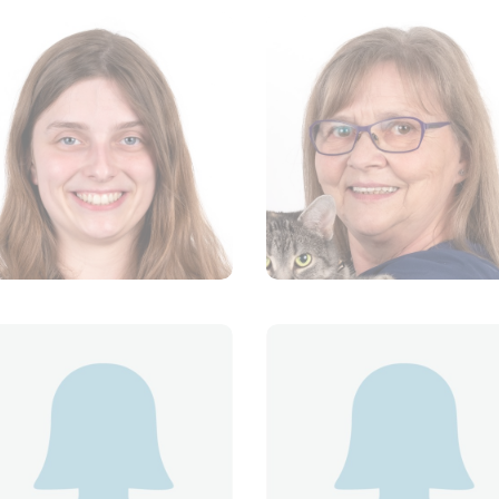
Claudia Bessette-
Lavoie
Eliana Gabrielli
TECHNICIENNE EN SANTÉ
TECHNICIENNE EN SANT
ANIMALE
ANIMALE