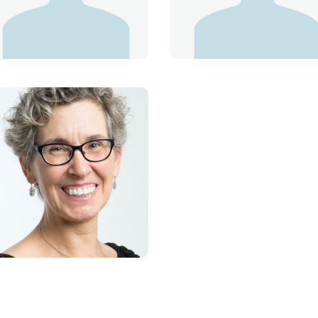
Ivy Hogan
Guylaine Gibeault
ANIMALIÈRE
ANIMALIÈRE
Léa Labrecque
Caroline Bergeron
TECHNICIENNE EN SANTÉ
ANIMALE
RÉCEPTIONNISTE