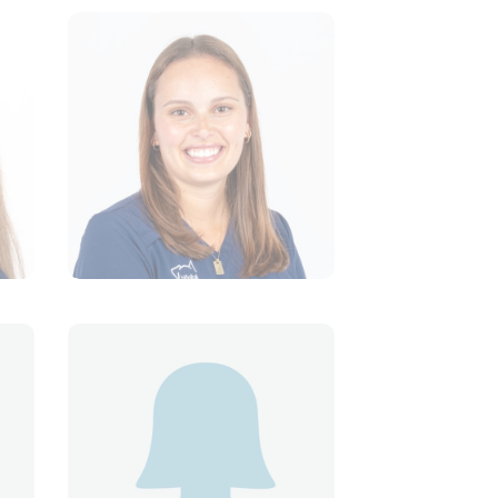
Marie-Pierre Gravel
É
RÉCEPTIONNISTE
Maryanne Dumouchel