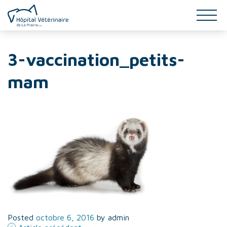
SERVICES
3-vaccination_petits-
INFO-SANTÉ
mam
ÉQUIPE
GALERIE
CONTACT
Posted
octobre 6, 2016
by
admin